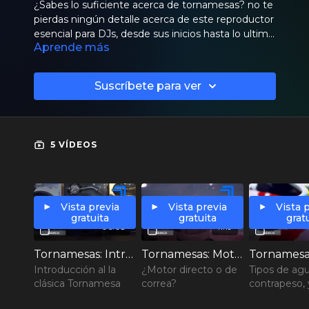
¿Sabes lo suficiente acerca de tornamesas? no te
pierdas ningún detalle acerca de este reproductor
esencial para DJs, desde sus inicios hasta lo ultimo
Aprende más
en tecnología.
Suscríbete para ver
5 VÍDEOS
Vista previa
Vista previa
Vista 
gratuita
gratuita
grat
06:05
11:19
Tornamesas: Intro y comparación
Tornamesas: Motor
Introducción al la
¿Motor directo o de
Tipos de agu
clásica Tornamesa
correa?
contrapeso,
más...