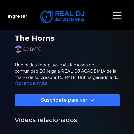
Ingresar
The Horns
DJ BYTE
Uno de los toneplays más famosos de la
comunidad DJ llega a REAL DJ ACADEMIA de la
mano de su creador DJ BYTE. Rutina ganadora de
Aprende más
un campeonato mundial y de dificultad de
ejecución avanzada.
Suscríbete para ver
Vídeos relacionados