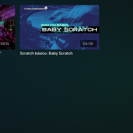
05:14
04:09
”
Scratch básico: Baby Scratch