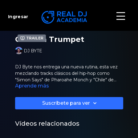
Ingresar
Godzilla Trumpet
Trailer
DJ BYTE
DJ Byte nos entrega una nueva rutina, esta vez
mezclando tracks clásicos del hip-hop como
"Simon Says" de Pharoahe Monch y "Chile" de
Aprende más
M.O.
Esta performance también incluye técnicas con
Hot Cues para acompañamiento armónico y
Scratch.
Suscríbete para ver
¡Descarga las herramientas ahora y practica!
Vídeos relacionados