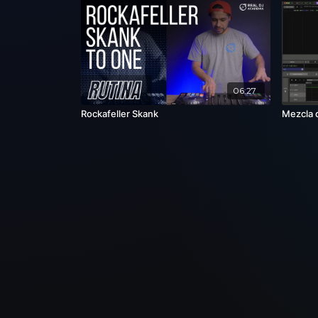
06:27
Rockafeller Skank
Mezcla 