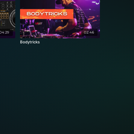
04:29
02:46
Bodytricks