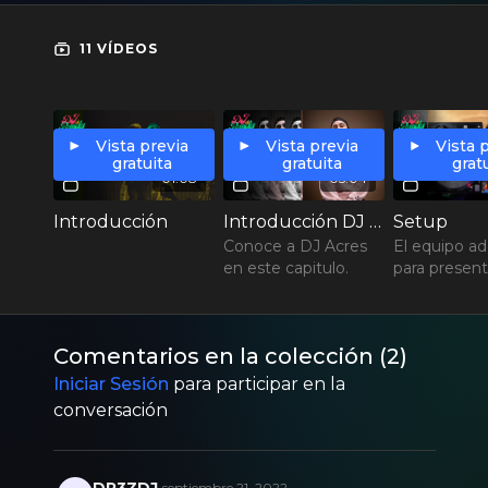
Ademas, descarga las herramientas para ejecutar
2 practicas relacionadas con este curso.
11 VÍDEOS
Vista previa
Vista previa
Vista 
gratuita
gratuita
grat
01:08
05:04
Introducción
Introducción DJ Acres
Setup
Conoce a DJ Acres
El equipo a
en este capitulo.
para present
Comentarios en la colección (
2
)
Iniciar Sesión
para participar en la
conversación
DR3ZDJ
septiembre 21, 2022