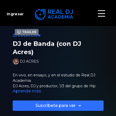
Ingresar
Trailer
COLECCIÓN
DJ de Banda (con DJ
Acres)
DJ ACRES
En vivo, en ensayo, y en el estudio de Real DJ
Academia.
DJ Acres, DJ y productor, 1/3 del grupo de Hip
Aprende más
Hop Movimiento Original y junto a DJ Byte nos
traen un curso en donde revelan todas las
técnicas, gestiones, tips y secretos de la función
Descubre desde el setup en vivo y en el ensayo
Suscríbete para ver
del DJ en una banda.
hasta todo lo que hay que tener en cuenta junto a
tu banda en una presentación en vivo.