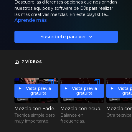
Descubre las diferentes opciones que nos brindan
nuestros equipos y software de DJs para realizar
las más creativas mezclas. En este playlist te
Aprende más
presentamos distintas técnicas para entrelazar
canciones y potenciar tus sets al máximo.
Suscríbete para ver
7 VÍDEOS
Vista previa
Vista previa
Vista 
gratuita
gratuita
grat
08:10
06:04
Mezcla con Fader (Básico)
Mezcla con ecualización
Tecnica simple pero
Balance en
Otra tecnica
muy importante.
frecuencias.